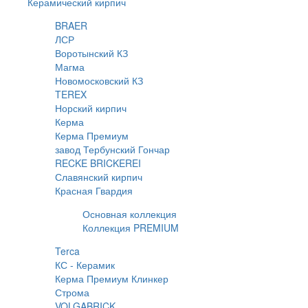
Керамический кирпич
BRAER
ЛСР
Воротынский КЗ
Магма
Новомосковский КЗ
TEREX
Норский кирпич
Керма
Керма Премиум
завод Тербунский Гончар
RECKE BRICKEREI
Славянский кирпич
Красная Гвардия
Основная коллекция
Коллекция PREMIUM
Terca
КС - Керамик
Керма Премиум Клинкер
Строма
VOLGABRICK