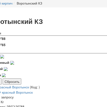
 кирпич
Воротынский КЗ
отынский КЗ
м
0*88
0*65
невый
ый
а
Сбросить
красный Воротынск
(Код:
)
 запросу
 Кг
 мм:
250*120*88