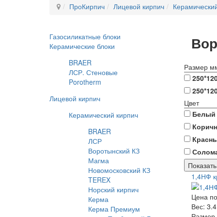
ПроКирпич
Лицевой кирпич
Керамический
Газосиликатные блоки
Вор
Керамические блоки
BRAER
Размер м
ЛСР. Стеновые
250*12
Porotherm
250*12
Лицевой кирпич
Цвет
Белый
Керамический кирпич
Корич
BRAER
Красн
ЛСР
Воротынский КЗ
Солом
Магма
Показать
Новомосковский КЗ
1,4НФ 
TEREX
Норский кирпич
Цена по
Керма
Вес:
3.4
Керма Премиум
Размер