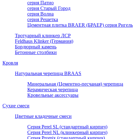
серия Патио
серия Старый Город
серия Волна
серия Решетка
Цементная плитка BRAER (БРАЕР) серия Ригель
Тротуарный клинкер ЛСР
Feldhaus Klinker (Германия)
Бордюрный камень
Бетонные столбики
Кровля
Натуральная черепица BRAAS
Минеральная (Цементно-песчаная) черепица
Керамическая черепица
Кровельные аксессуары
Сухие смеси
Цветные кладочные смеси
Серия Perel SL (стандартный кирпич)
Серия Perel NL (клинкерный кирпич)
Серия Promix (стандартный кирпич)