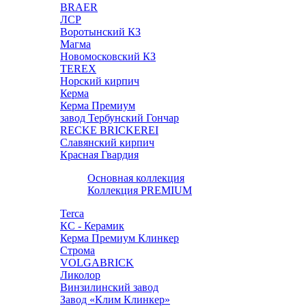
BRAER
ЛСР
Воротынский КЗ
Магма
Новомосковский КЗ
TEREX
Норский кирпич
Керма
Керма Премиум
завод Тербунский Гончар
RECKE BRICKEREI
Славянский кирпич
Красная Гвардия
Основная коллекция
Коллекция PREMIUM
Terca
КС - Керамик
Керма Премиум Клинкер
Строма
VOLGABRICK
Ликолор
Винзилинский завод
Завод «Клим Клинкер»