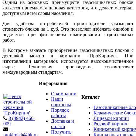
Одним из основных преимуществ газосиликатных блоков
является приемлемая ценовая категория, что делает материал
доступным всем слоям населения.
Для удобства потребителей производители указывают
стоимость блоков за 1 куб. Это позволяет избежать ошибок и
недочетов при финансовом планировании строительных
работ.
В Костроме заказать приобретение газосиликатных блоков с
доставкой можно в компании «ПроКирпич». При
изготовлении материалов используется высококачественное
сырье. Технология производства соответствует
международным стандартам.
Информация
О компании
Каталог
Наши
партнеры
Газосиликатные бл
Порядок
Керамические блок
работы
8 (4942) 466-
Лицевой кирпич
Доставка и
009
Рядовой кирпич
оплата
Клинкерный кирпи
Получить
prokirpich@bk.ru
Клинкерная плитка