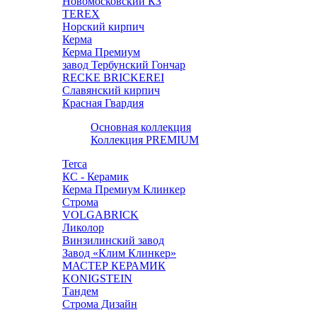
Новомосковский КЗ
TEREX
Норский кирпич
Керма
Керма Премиум
завод Тербунский Гончар
RECKE BRICKEREI
Славянский кирпич
Красная Гвардия
Основная коллекция
Коллекция PREMIUM
Terca
КС - Керамик
Керма Премиум Клинкер
Строма
VOLGABRICK
Ликолор
Винзилинский завод
Завод «Клим Клинкер»
МАСТЕР КЕРАМИК
KONIGSTEIN
Тандем
Строма Дизайн