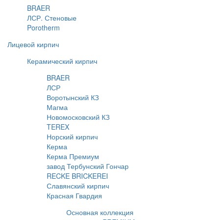
BRAER
ЛСР. Стеновые
Porotherm
Лицевой кирпич
Керамический кирпич
BRAER
ЛСР
Воротынский КЗ
Магма
Новомосковский КЗ
TEREX
Норский кирпич
Керма
Керма Премиум
завод Тербунский Гончар
RECKE BRICKEREI
Славянский кирпич
Красная Гвардия
Основная коллекция