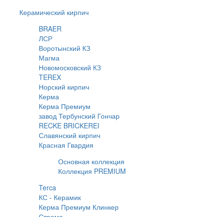
Керамический кирпич
BRAER
ЛСР
Воротынский КЗ
Магма
Новомосковский КЗ
TEREX
Норский кирпич
Керма
Керма Премиум
завод Тербунский Гончар
RECKE BRICKEREI
Славянский кирпич
Красная Гвардия
Основная коллекция
Коллекция PREMIUM
Terca
КС - Керамик
Керма Премиум Клинкер
Строма